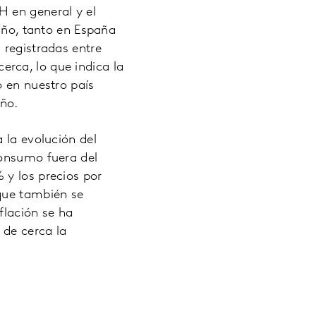
H en general y el
 año, tanto en España
 registradas entre
rca, lo que indica la
o en nuestro país
año.
 la evolución del
consumo fuera del
 y los precios por
 que también se
flación se ha
 de cerca la