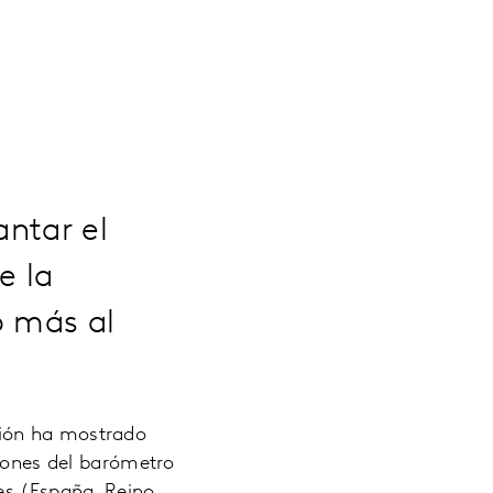
antar el
e la
ó más al
ción ha mostrado
siones del barómetro
es (España, Reino