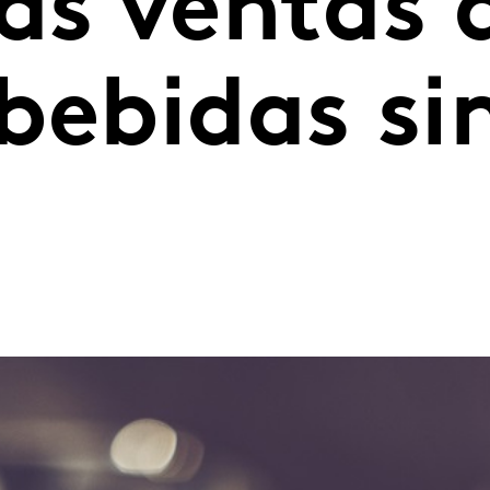
as ventas 
bebidas si