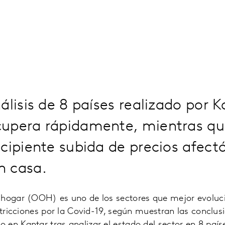
álisis de 8 países realizado por K
upera rápidamente, mientras qu
cipiente subida de precios afect
 casa.
 hogar (OOH) es uno de los sectores que mejor evolu
estricciones por la Covid-19, según muestran las conclu
en Kantar tras analizar el estado del sector en 8 país