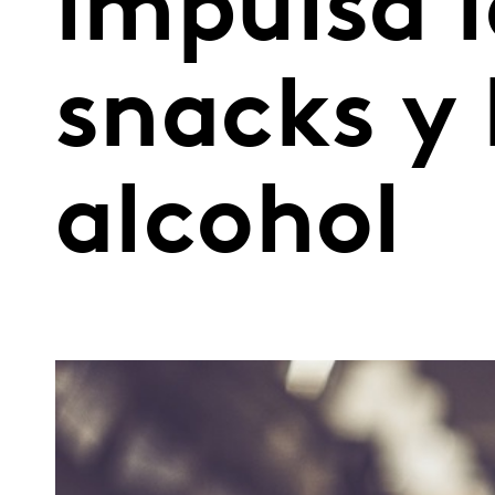
impulsa l
snacks y 
alcohol