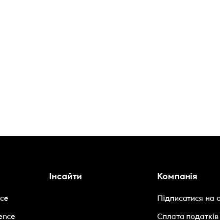
Інсайти
Компанія
nce
Підписатися на 
gence
Сплата податків