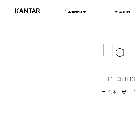
Рішення
Інсайти
Нап
Питання
нижче і 