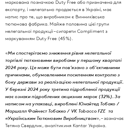
маркована позначкою Duty Free або призначена для
експорту, і нелегально продається в Україні, має
напис про те, що виробником є Винниківська
тютюнова фабрика. Майже половина цієї групи
нелегальної продукції – сигарети Сompliment з
маркуванням Duty Free (45%).
«
Ми спостерігаємо зниження рівня нелегальної
торгівлі тютюновими виробами у першому кварталі
2024 року. Це може бути пов’язано з об’єктивними
причинами, обумовленими посиленням контролю з
боку держави за реалізацією нелегальної продукції.
У березні 2024 року третина підробленої продукції
має ознаки підроблених акцизних марок (32%). За
написом на упаковці, вироблені Юнайтед Тобако /
Маршалл Файнест Тобакко / VK Tobacco FZE та
«Українським Тютюновим Виробництвом
», – зазначає
Тетяна Свердлик, аналітикиня Kantar Україна.