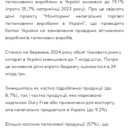
тютюновими виробами в Україні знизився до 19,1%
(
проти
25,7% наприкінці 2023 року). Про це свідчать
дані проєкту “Моніторинг нелегальної торгівлі
тютюновими виробами в Україні”, що проводить
Kantar Україна на замовлення провідних вітчизняних
виробників тютюнових виробів.
Станом на березень 2024 року обсяг тіньового ринку
сигарет в Україні зменшився до 7 млрд штук. Попри
це зниження річні втрати бюджету оцінюються в 24
млрд грн.
Зменшилась як частка підробленої продукції (до
8,7%), так і частка продукції, яка маркована
надписом Duty Free або призначена для експорту,
але нелегально продається в Україні (до 9,2%).
Більша частина тютюнової продукції (57%), що