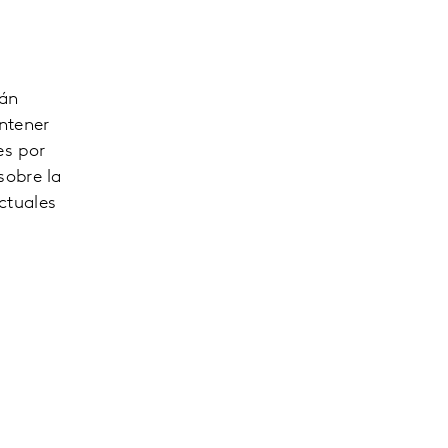
tán
ntener
es por
sobre la
ctuales