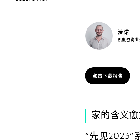
潘
诺
凯度咨询业
点击下载报告
家的含义愈
“先见2023