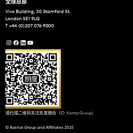
全球总部
Vivo Building, 30 Stamford St,
London
SE1 9LQ
T
+44 (0)207 076 9000
请扫描二维码关注凯度微信（ID: KantarGroup)
© Kantar Group and Affiliates 2025