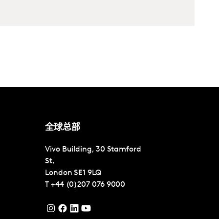
全球总部
Vivo Building, 30 Stamford
St,
London
SE1 9LQ
T
+44 (0)207 076 9000