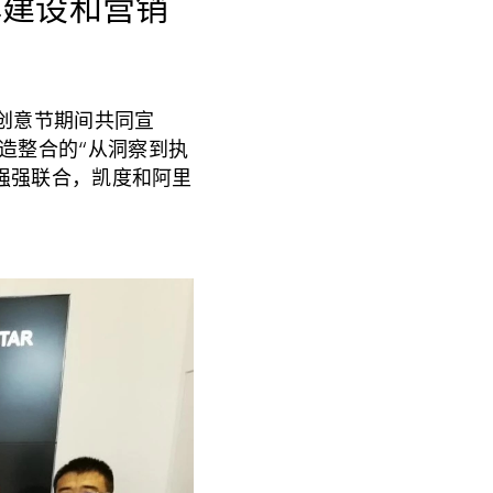
牌建设和营销
告创意节期间共同宣
造整合的“从洞察到执
过强强联合，凯度和阿里