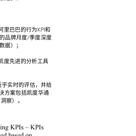
里巴巴的行为KPI和
的品牌月度/季度深度
数据）；
凯度先进的分析工具
近乎实时的评估，并给
解决方案包括凯度华通
les）洞察）。