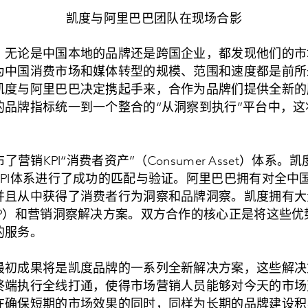
凯度与阿里巴巴团队在现场合影
，无论是中国本地的品牌还是跨国企业，都发现他们的市
为中国消费市场和媒体转型的规模、范围和速度都是前所
凯度与阿里巴巴决定携起手来，合作为品牌们提供全新的
的品牌指标统一到一个整合的“从洞察到执行”平台中，
。
了营销KPI“消费者资产”（Consumer Asset）体
PI体系进行了成功的匹配与验证。阿里巴巴拥有对全中
并且从中获得了消费者行为洞察和品牌洞察。凯度拥有大
IP）和营销洞察解决方案。双方合作的核心正是将这些优
的服务。
最初成果将是凯度品牌的一系列全新解决方案，这些解决
终端执行全线打通，使得市场营销人员能够对今天的市场
在确保短期的市场效果的同时，同样为长期的品牌建设积