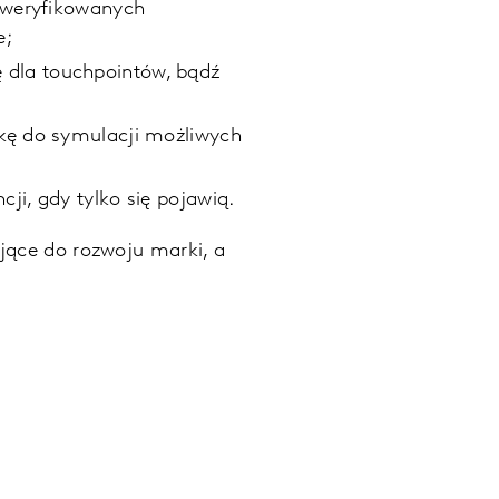
 zweryfikowanych
e;
 dla touchpointów, bądź
ykę do symulacji możliwych
ji, gdy tylko się pojawią.
jące do rozwoju marki, a