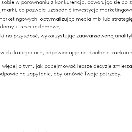
i sobie w porównaniu z konkurencją, odwołując się do
 marki, co pozwala uzasadnić inwestycje marketingow
rketingowych, optymalizując media mix lub strategię
klamy i treści reklamowe;
rki na przyszłość, wykorzystując zaawansowaną analit
ielu kategoriach, odpowiadając na działania konkurenc
ię więcej o tym, jak podejmować lepsze decyzje zmierza
 odpowie na zapytanie, aby omówić Twoje potrzeby.