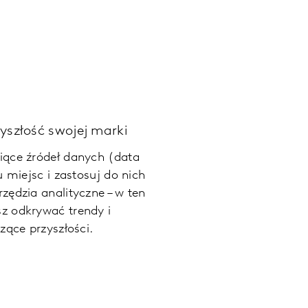
zyszłość swojej marki
iące źródeł danych
(data
u miejsc i zastosuj do nich
zędzia analityczne – w ten
z odkrywać trendy i
zące przyszłości.