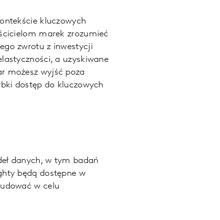
kontekście kluczowych
aścicielom marek zrozumieć
go zwrotu z inwestycji
lastyczności, a uzyskiwane
ar możesz wyjść poza
ybki dostęp do kluczowych
deł danych, w tym badań
ghty będą dostępne w
budować w celu