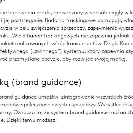
resie budowania marki, prowadzony w sposób ciągły w 
 i jej postrzeganie. Badania trackingowe pomagają wł
zje w celu zwiększenia sprzedaży, zapewnienia wyższe
nku. Wiele badań trackingowych nie zapewnia jednak e
ankiet realizowanych wśród konsumentów. Dzięki Kant
 efektywnego („zwinnego”) systemu, który zapewnia sz
ać przemyślane decyzje, aby rozwijać swoją markę.
ką (brand guidance)
rand guidance umożliwi zintegrowanie wszystkich źró
mediów społecznościowych i sprzedaży. Wszystkie insi
tformy. Oznacza to, że system brand guidance można z
ce. Dzięki temu możesz: