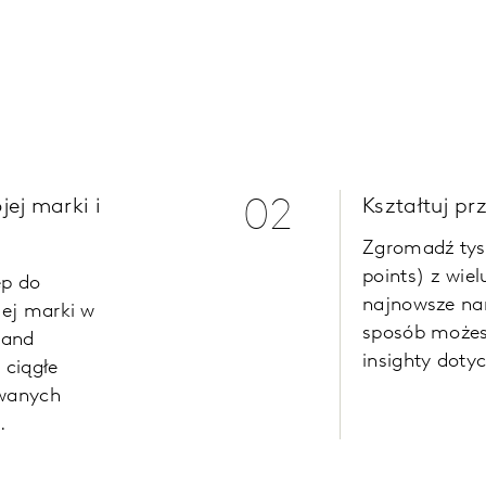
ej marki i
02
Kształtuj pr
Zgromadź tys
points)
z wiel
ęp do
najnowsze nar
jej marki w
sposób możes
rand
insighty dotyc
 ciągłe
owanych
.