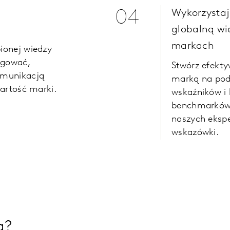
04
Wykorzystaj
globalną wi
markach
ionej wiedzy
agować,
Stwórz efekt
omunikacją
marką na pod
wartość marki.
wskaźników i
benchmarków,
naszych eksp
wskazówki.
g?