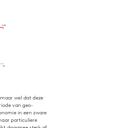
 maar wel dat deze
eriode van geo-
conomie in een zware
maar particuliere
ijkt daarmee sterk af