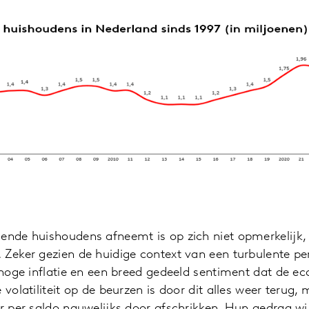
gende huishoudens afneemt is op zich niet opmerkelijk,
 Zeker gezien de huidige context van een turbulente p
r hoge inflatie en een breed gedeeld sentiment dat de e
 volatiliteit op de beurzen is door dit alles weer terug, 
er per saldo nauwelijks door afschrikken. Hun gedrag w