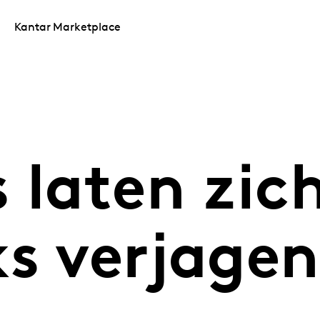
Kantar Marketplace
 laten zic
ks verjage