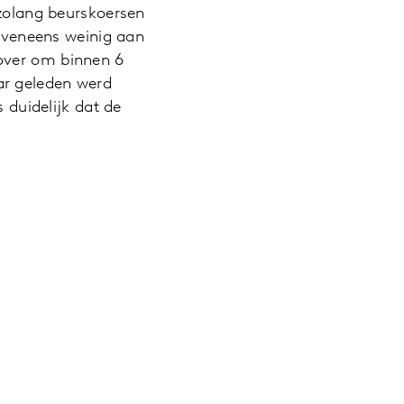
 zolang beurskoersen
 eveneens weinig aan
rover om binnen 6
ar geleden werd
s duidelijk dat de