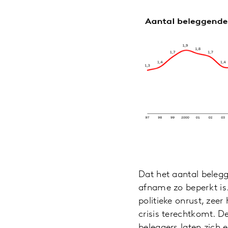
Dat het aantal beleg
afname zo beperkt is.
politieke onrust, zee
crisis terechtkomt. De
beleggers laten zich 