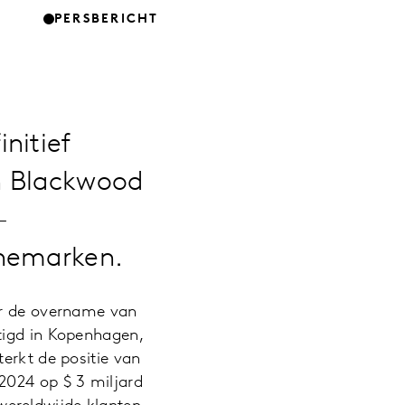
PERSBERICHT
nitief
n Blackwood
–
enemarken.
er de overname van
tigd in Kopenhagen,
erkt de positie van
2024 op $ 3 miljard