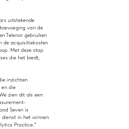
ars uitstekende
 toevoeging van de
en Telenor gebruiken
n de acquisitiekosten
oop. Met deze stap
es die het biedt,
ie inzichten
 en die
e zien dit als een
easurement-
ood Seven is
dienst in het winnen
ytics Practice.”