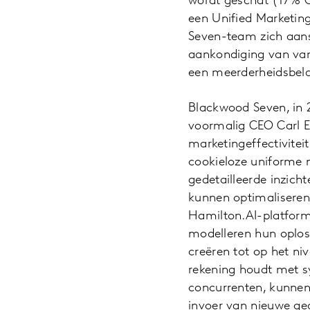
wordt geschat (17%
een Unified Marketin
Seven-team zich aansl
aankondiging van van
een meerderheidsbela
Blackwood Seven, in 
voormalig CEO Carl E
marketingeffectivitei
cookieloze uniforme 
gedetailleerde inzic
kunnen optimaliseren
Hamilton.AI-platform,
modelleren hun oplos
creëren tot op het ni
rekening houdt met s
concurrenten, kunnen
invoer van nieuwe geg