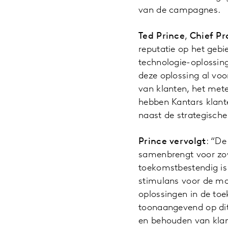
van de campagnes.
Ted Prince
,
Chief Pr
reputatie op het gebi
technologie-oplossin
deze oplossing al voo
van klanten, het met
hebben Kantars klante
naast de strategisch
Prince vervolgt
: “De
samenbrengt voor zowe
toekomstbestendig is 
stimulans voor de m
oplossingen in de to
toonaangevend op dit
en behouden van klan