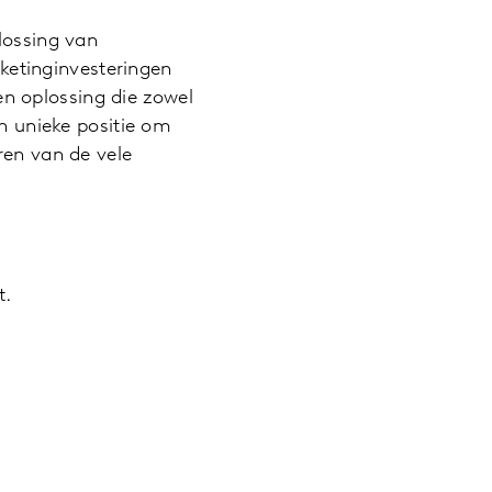
lossing van
etinginvesteringen
n oplossing die zowel
en unieke positie om
ren van de vele
t.