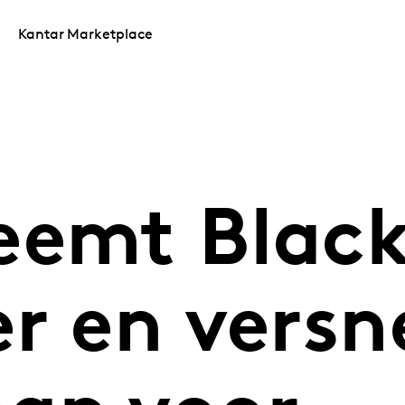
Kantar Marketplace
eemt Blac
r en versn