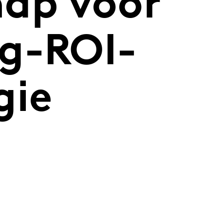
ap voor
g-ROI-
gie