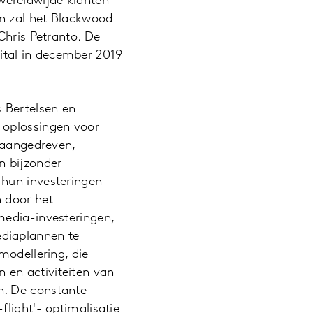
 wereldwijde klanten
n zal het Blackwood
Chris Petranto. De
ital in december 2019
 Bertelsen en
 oplossingen voor
I-aangedreven,
n bijzonder
 hun investeringen
n door het
media-investeringen,
ediaplannen te
modellering, die
 en activiteiten van
n. De constante
light'- optimalisatie