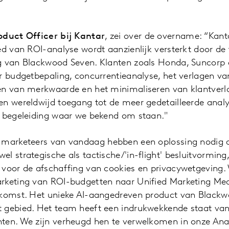
oduct Officer bij Kantar
, zei over de overname: “Kant
ed van ROI-analyse wordt aanzienlijk versterkt door de
g van Blackwood Seven. Klanten zoals Honda, Suncorp 
r budgetbepaling, concurrentieanalyse, het verlagen va
en van merkwaarde en het minimaliseren van klantverl
n wereldwijd toegang tot de meer gedetailleerde analys
e begeleiding waar we bekend om staan."
 marketeers van vandaag hebben een oplossing nodig d
l strategische als tactische/'in-flight' besluitvorming,
voor de afschaffing van cookies en privacywetgeving. W
arketing van ROI-budgetten naar Unified Marketing M
ekomst. Het unieke AI-aangedreven product van Blackw
 gebied. Het team heeft een indrukwekkende staat van 
ten. We zijn verheugd hen te verwelkomen in onze Anal