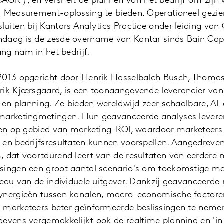
 CAGR
), en versnelt de plannen van het bedrijf om zijn
g Measurement-oplossing te bieden. Operationeel gezie
uiten bij Kantars Analytics Practice onder leiding van 
daag is de zesde overname van Kantar sinds Bain Cap
ng nam in het bedrijf.
2013 opgericht door Henrik Hasselbalch Busch, Thomas
rik Kjærsgaard, is een toonaangevende leverancier van
t en planning. Ze bieden wereldwijd zeer schaalbare, A
marketingmetingen. Hun geavanceerde analyses levere
hten op gebied van marketing-ROI, waardoor marketeers
 en bedrijfsresultaten kunnen voorspellen. Aangedreve
 dat voortdurend leert van de resultaten van eerdere 
singen een groot aantal scenario's om toekomstige m
veau van de individuele uitgever. Dankzij geavanceerde 
ynergieën tussen kanalen, macro-economische factoren
 marketeers beter geïnformeerde beslissingen te neme
evens vergemakkelijkt ook de realtime planning en 'in-f