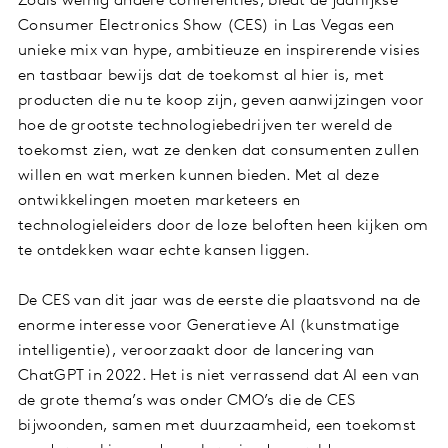
Zoals weinig andere conferenties, biedt de jaarlijkse
Consumer Electronics Show (CES) in Las Vegas een
unieke mix van hype, ambitieuze en inspirerende visies
en tastbaar bewijs dat de toekomst al hier is, met
producten die nu te koop zijn, geven aanwijzingen voor
hoe de grootste technologiebedrijven ter wereld de
toekomst zien, wat ze denken dat consumenten zullen
willen en wat merken kunnen bieden. Met al deze
ontwikkelingen moeten marketeers en
technologieleiders door de loze beloften heen kijken om
te ontdekken waar echte kansen liggen.
De CES van dit jaar was de eerste die plaatsvond na de
enorme interesse voor Generatieve AI (kunstmatige
intelligentie), veroorzaakt door de lancering van
ChatGPT in 2022. Het is niet verrassend dat AI een van
de grote thema’s was onder CMO’s die de CES
bijwoonden, samen met duurzaamheid, een toekomst