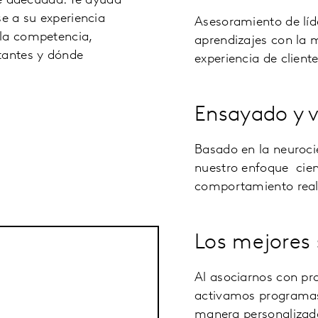
nte adecuada. Te ayuda
se a su experiencia
Asesoramiento de líd
 la competencia,
aprendizajes con la 
tantes y dónde
experiencia de clien
Ensayado y 
Basado en la neuroc
nuestro enfoque cient
comportamiento real 
Los mejores 
Al asociarnos con pr
activamos programas 
manera personalizada