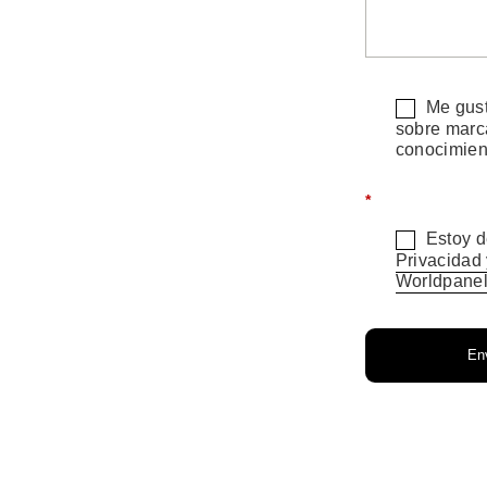
Me gust
sobre marc
conocimien
*
Estoy d
Privacidad
Worldpane
Env