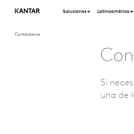
Soluciones
Latinoamérica
Contáctanos
Con
Si neces
una de l