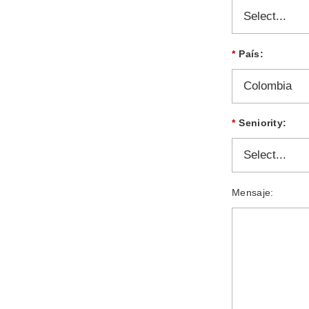
*
País:
*
Seniority:
Mensaje: