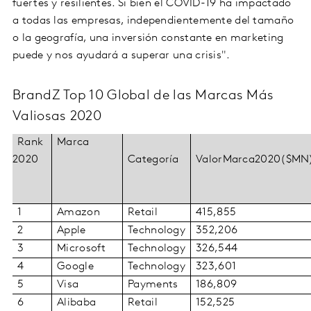
fuertes y resilientes. Si bien el COVID-19 ha impactado
a todas las empresas, independientemente del tamaño
o la geografía, una inversión constante en marketing
puede y nos ayudará a superar una crisis".
BrandZ Top 10 Global de las Marcas Más
Valiosas 2020
Rank
Marca
2020
Categor
ía
Valor
Marca
2020
($
M
N
1
Amazon
Retail
415,855
2
Apple
Technology
352,206
3
Microsoft
Technology
326,544
4
Google
Technology
323,601
5
Visa
Payments
186,809
6
Alibaba
Retail
152,525