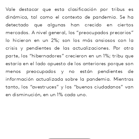
Vale destacar que e
sta clasificación por
t
ribus es
dinámica
, tal como el contexto de pandemia
.
Se ha
detectado que
algunas
han crecido en
cierto
s
mercados.
A nivel general, l
os “
preocupados precarios
”
lo hicieron en un 2%; son los más
ansiosos con la
crisis
y pendientes de las actualizaciones. Por otra
parte, los “
hibernadores
”
crecieron en un 1%; tribu
que
estaría en el lado opuesto de los anteriores porque son
menos preocupados y no están pendientes de
información actualizada sobre la pandemia
.
Mientras
tanto, los “
avestruces
” y los “
buenos ciudadanos
” van
en
disminución, en un 1% cada uno.