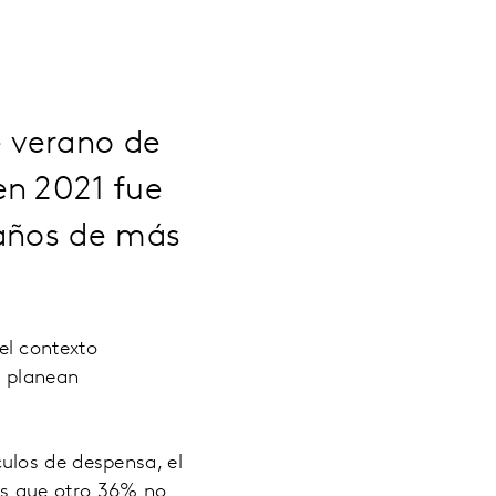
 verano de
en 2021 fue
 años de más
el contexto
i planean
ulos de despensa, el
as que otro 36% no