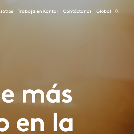
sotros
Trabaja en Kantar
Contáctanos
Global
ue más
 en la