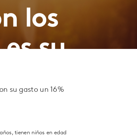
n los
 es su
ellos?
ron su gasto un 16%
 años, tienen niños en edad