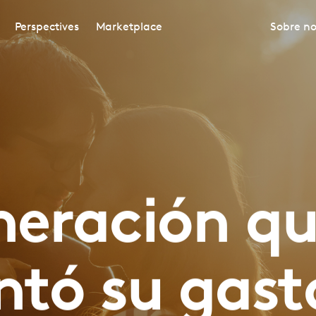
Perspectives
Marketplace
Sobre no
neración q
tó su gasto