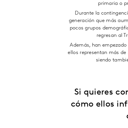
primaria o p
Durante la contingenci
generación que más aume
pocos grupos demográfic
regresan al T
Además, han empezado a d
ellos representan más d
siendo tambi
Si quieres co
cómo ellos in