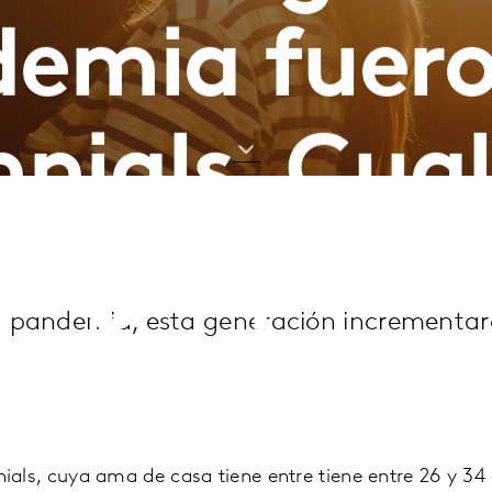
emia fuero
nnials. Cual
tegia para 
 la pandemia, esta generación incrementa
nials, cuya ama de casa tiene entre tiene entre 26 y 34