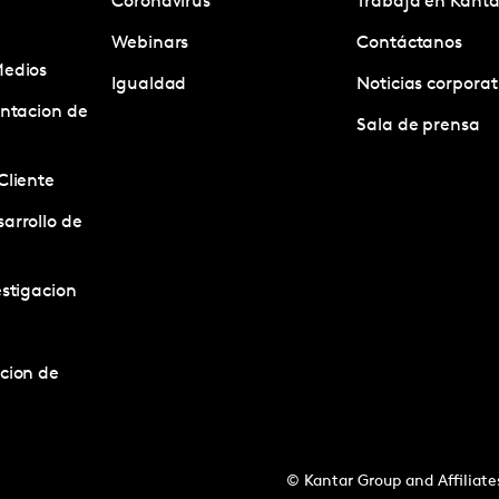
Coronavirus
Trabaja en Kanta
Webinars
Contáctanos
Medios
Igualdad
Noticias corporat
entacion de
Sala de prensa
Cliente
arrollo de
estigacion
acion de
© Kantar Group and Affiliate