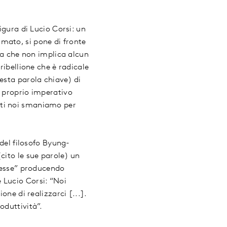
igura di Lucio Corsi: un
mato, si pone di fronte
zza che non implica alcun
ribellione che è radicale
esta parola chiave) di
e proprio imperativo
tutti noi smaniamo per
 del filosofo Byung-
cito le sue parole) un
stesse” producendo
 Lucio Corsi: “Noi
one di realizzarci [...].
oduttività”.