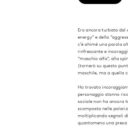
Ero ancora turbata dal 
energy” e della “aggres
c’è ahimé una parola alt
rinfrescante e incoraggi
“maschio alfa”, alla spi
(tornerò su questo punt
maschile, ma a quella ch
Ho trovato incoraggiante
personaggio stanno risc
sociale non ha ancora t
scomposta nelle polarizz
moltiplicando segnali di
quantomeno una presa di