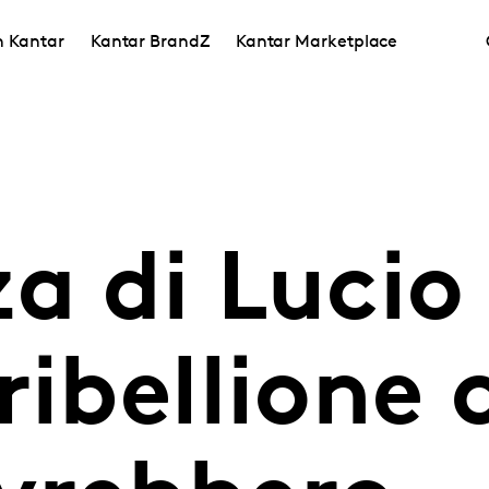
in Kantar
Kantar BrandZ
Kantar Marketplace
a di Lucio 
ribellione 