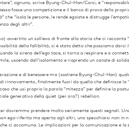
entare”, ognuno, scrive Byung-Chul-Han/Corsi, è “responsabile
stessa fosse una competizione e il banco di prova della propria
tà” che “isola le persone, le rende egoiste e distrugge l’empat
enza degli altri”.
 avvertito un sollievo di fronte alla storia che ci racconta 
ssibilità della fallibilità, ci è stato detto che possiamo darci 
uando la sirena dell’ego tace, si torna a respirare e a connette
ile, uscendo dall’isolamento e riaprendo un canale di solida
iberazione e di benessere ma (sostiene Byung-Chul-Han) qual
di rinnovamento, finalmente fuori da quella che definisce la 
caso che usi proprio la parola “mitezza” per definire la post
ziale generativo della quiet (per ora?) rebellion.
r dovremmo prendere molto seriamente questi segnali. Una
on ego-riferita ma aperta agli altri, uno specchiarsi non in no
tà che ci accomuna. Le implicazioni per la comunicazione e la