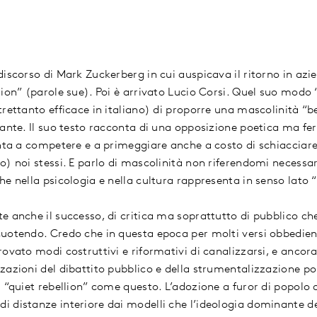
discorso di Mark Zuckerberg in cui auspicava il ritorno in az
sion” (parole sue). Poi è arrivato Lucio Corsi. Quel suo modo
rettanto efficace in italiano) di proporre una mascolinità “b
ante. Il suo testo racconta di una opposizione poetica ma fer
nta a competere e a primeggiare anche a costo di schiacciare l
o) noi stessi. E parlo di mascolinità non riferendomi necess
e nella psicologia e nella cultura rappresenta in senso lato “
 anche il successo, di critica ma soprattutto di pubblico che
uotendo. Credo che in questa epoca per molti versi obbedient
rovato modi costruttivi e riformativi di canalizzarsi, e anco
azioni del dibattito pubblico e della strumentalizzazione poli
 “quiet rebellion” come questo. L’adozione a furor di popolo d
 distanze interiore dai modelli che l’ideologia dominante d