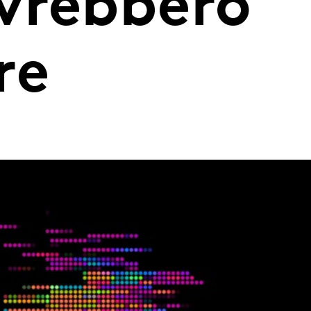
vrebbero
re