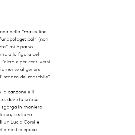
ienda della “masculine
 “unapologetical” (non
eta” mi è parso
ma alla figura del
’altro e per certi versi
ariamente al genere
l’istanza del maschile”.
 la canzone e il
e, dove la critica
ra sgorga in maniera
tica, si stiano
i un Lucio Corsi è
ella nostra epoca