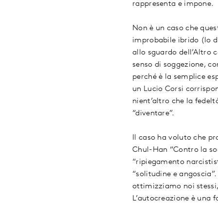
rappresenta e impone.
Non è un caso che questa
improbabile ibrido (lo 
allo sguardo dell’Altro 
senso di soggezione, con
perché è la semplice es
un Lucio Corsi corrispo
nient’altro che la fedelt
“diventare”.
Il caso ha voluto che pr
Chul-Han “Contro la soc
“ripiegamento narcistis
“solitudine e angoscia”
ottimizziamo noi stessi,
L’autocreazione è una f