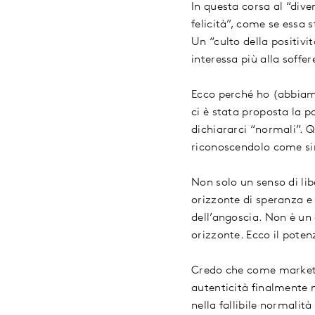
In questa corsa al “div
felicità”, come se essa 
Un “culto della positivi
interessa più alla soffer
Ecco perché ho (abbiamo)
ci è stata proposta la po
dichiararci “normali”. Q
riconoscendolo come sim
Non solo un senso di l
orizzonte di speranza e 
dell’angoscia. Non è un 
orizzonte. Ecco il poten
Credo che come markete
autenticità finalmente n
nella fallibile normali