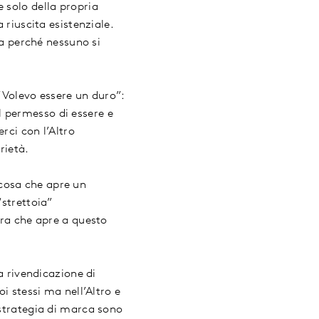
 solo della propria
 riuscita esistenziale.
ia perché nessuno si
“Volevo essere un duro”:
il permesso di essere e
rci con l’Altro
rietà.
cosa che apre un
“strettoia”
ura che apre a questo
 rivendicazione di
i stessi ma nell’Altro e
 strategia di marca sono