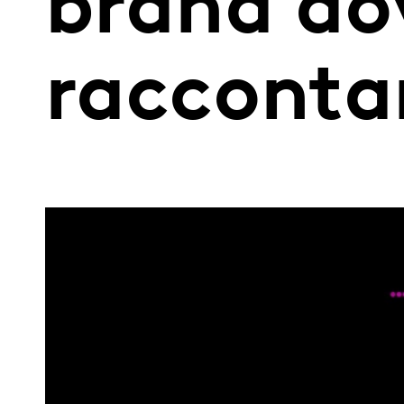
brand do
racconta