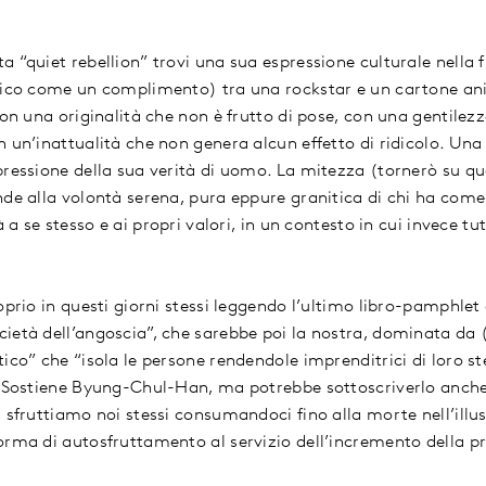
 “quiet rebellion” trovi una sua espressione culturale nella f
dico come un complimento) tra una rockstar e un cartone ani
con una originalità che non è frutto di pose, con una gentile
 un’inattualità che non genera alcun effetto di ridicolo. Una 
pressione della sua verità di uomo. La mitezza (tornerò su qu
nde alla volontà serena, pura eppure granitica di chi ha com
à a se stesso e ai propri valori, in un contesto in cui invece 
oprio in questi giorni stessi leggendo l’ultimo libro-pamphlet
ietà dell’angoscia”, che sarebbe poi la nostra, dominata da (
tico” che “isola le persone rendendole imprenditrici di loro 
. Sostiene Byung-Chul-Han, ma potrebbe sottoscriverlo anche
 sfruttiamo noi stessi consumandoci fino alla morte nell’illusi
orma di autosfruttamento al servizio dell’incremento della pr