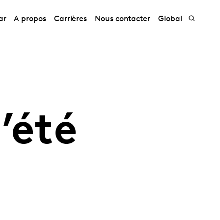
ar
A propos
Carrières
Nous contacter
Global
’été