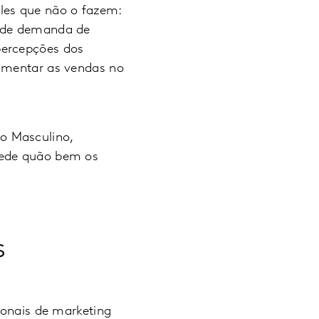
les que não o fazem:
r de demanda de
percepções dos
aumentar as vendas no
o Masculino,
mede quão bem os
s
ionais de marketing