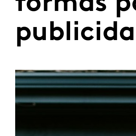
formas p
publicid