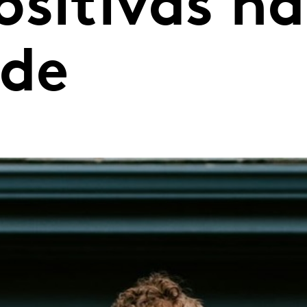
ositivas na
ade