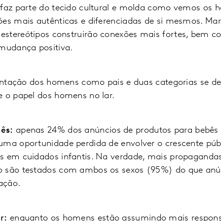
 faz parte do tecido cultural e molda como vemos os 
ões mais autênticas e diferenciadas de si mesmos. Ma
stereótipos construirão conexões mais fortes, bem c
 mudança positiva.
esentação dos homens como pais e duas categorias se 
e o papel dos homens no lar.
ês:
apenas 24% dos anúncios de produtos para bebês
uma oportunidade perdida de envolver o crescente públ
s em cuidados infantis. Na verdade, mais propagandas
o são testados com ambos os sexos (95%) do que anú
ação.
r:
enquanto os homens estão assumindo mais respons