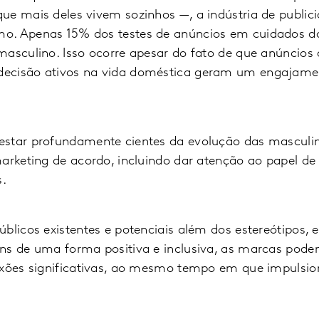
ue mais deles vivem sozinhos —, a indústria de public
o. Apenas 15% dos testes de anúncios em cuidados d
masculino. Isso ocorre apesar do fato de que anúncios
ecisão ativos na vida doméstica geram um engajamen
star profundamente cientes da evolução das masculin
arketing de acordo, incluindo dar atenção ao papel de
s.
blicos existentes e potenciais além dos estereótipos, e
ns de uma forma positiva e inclusiva, as marcas pode
nexões significativas, ao mesmo tempo em que impul