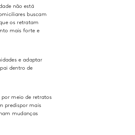
idade não está
omiciliares buscam
 que os retratam
to mais forte e
idades e adaptar
 pai dentro de
 por meio de retratos
m predispor mais
sionam mudanças